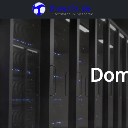
thoenix.de
Software & Systeme
Dom